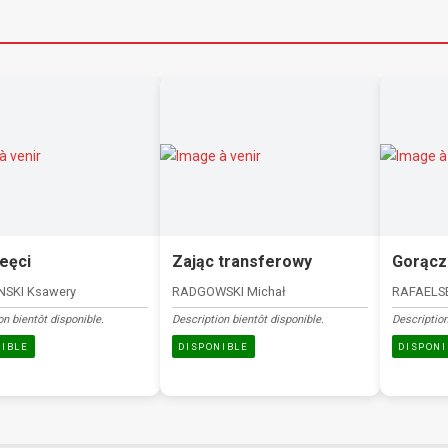
eęci
Zając transferowy
Gorącz
NSKI Ksawery
RADGOWSKI Michał
RAFAELSE
on bientôt disponible.
Description bientôt disponible.
Description
NIBLE
DISPONIBLE
DISPONI