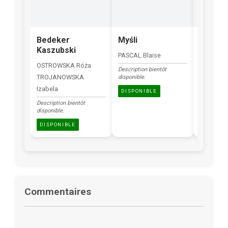
Bedeker
Myśli
Slowni
Kaszubski
blisko
PASCAL Blaise
OSTROWSKA Róża
SKORUPKA
Description bientôt
TROJANOWSKA
disponible.
Description
disponible.
Izabela
DISPONIBLE
DISPONI
Description bientôt
disponible.
DISPONIBLE
Commentaires