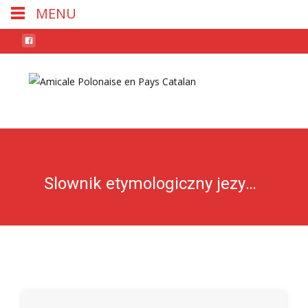
MENU
Skip
to
conten
Slownik etymologiczny jezyka polskiego