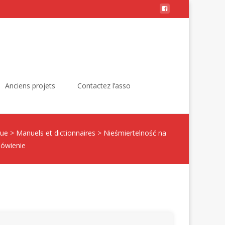
Rechercher :
Anciens projets
Contactez l’asso
que
>
Manuels et dictionnaires
>
Nieśmiertelność na
ówienie