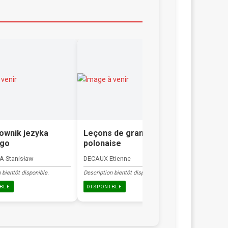
ownik jezyka
Leçons de grammaire
My new 
ego
polonaise
SZKUTNIK 
 Stanisław
DECAUX Etienne
Description b
 bientôt disponible.
Description bientôt disponible.
DISPONIB
BLE
DISPONIBLE