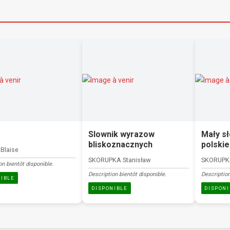
Slownik wyrazow
Mały sł
bliskoznacznych
polski
Blaise
SKORUPKA Stanisław
SKORUPKA
on bientôt disponible.
Description bientôt disponible.
Description
NIBLE
DISPONIBLE
DISPONI