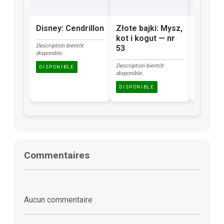
Disney: Cendrillon
Złote bajki: Mysz,
Klasyka
kot i kogut — nr
Brzydk
Description bientôt
53
kacząt
disponible.
Description bientôt
Description
DISPONIBLE
disponible.
disponible.
DISPONIBLE
DISPONI
Commentaires
Aucun commentaire