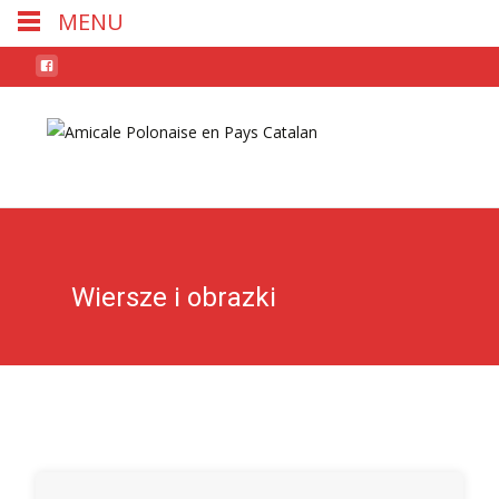
MENU
Skip
to
conten
Wiersze i obrazki