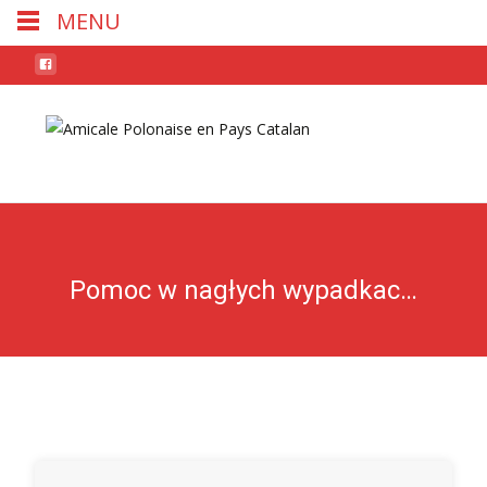
MENU
Skip
to
conten
Pomoc w nagłych wypadkach u dzieci