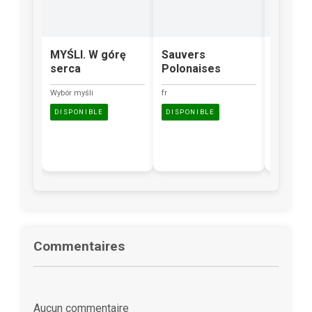
MYŚLI. W górę
Sauvers
Scrapb
serca
Polonaises
Zdjęcia
niezwyk
Wybór myśli
fr
oprawi
DISPONIBLE
DISPONIBLE
Description
disponible.
DISPONI
Commentaires
Aucun commentaire