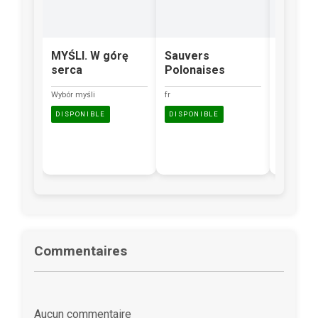
MYŚLI. W górę
Sauvers
Scrapb
serca
Polonaises
Zdjęcia
niezwyk
Wybór myśli
fr
oprawi
DISPONIBLE
DISPONIBLE
Description
disponible.
DISPONI
Commentaires
Aucun commentaire