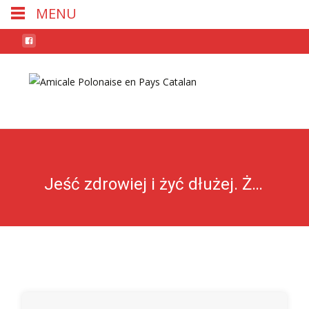
MENU
Skip
to
conten
Jeść zdrowiej i żyć dłużej. Żywienie osób w starszym wieku