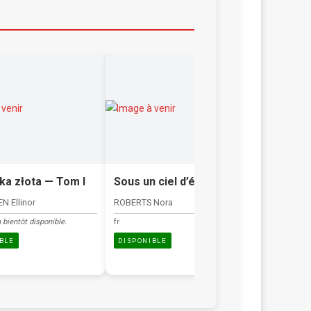
ka złota — Tom I
Sous un ciel d’été
Sur la 
ciel
N Ellinor
ROBERTS Nora
SIGNOL Chr
 bientôt disponible.
fr
fr
BLE
DISPONIBLE
DISPONIB