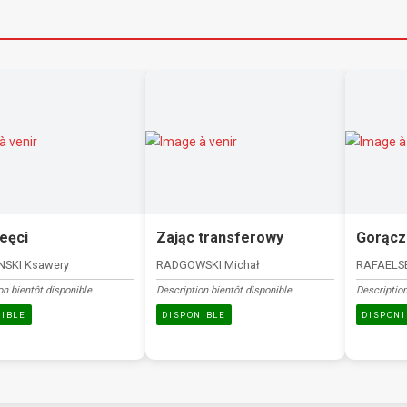
eęci
Zając transferowy
Gorącz
NSKI Ksawery
RADGOWSKI Michał
RAFAELSE
on bientôt disponible.
Description bientôt disponible.
Description
NIBLE
DISPONIBLE
DISPONI