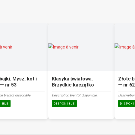
bajki: Mysz, kot i
Klasyka światowa:
Złote b
— nr 53
Brzydkie kaczątko
— nr 62
on bientôt disponible.
Description bientôt disponible.
Description
NIBLE
DISPONIBLE
DISPONI