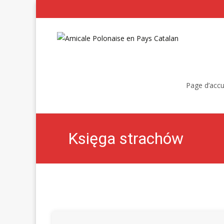
Skip
to
Page d’accu
content
Księga strachów