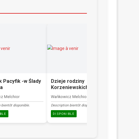
k Pacyfik -w Ślady
Dzieje rodziny
Na trop
a
Korzeniewskich
Waǹkowicz
z Melchior
Waǹkowicz Melchior
Description b
 bientôt disponible.
Description bientôt disponible.
DISPONIB
BLE
DISPONIBLE