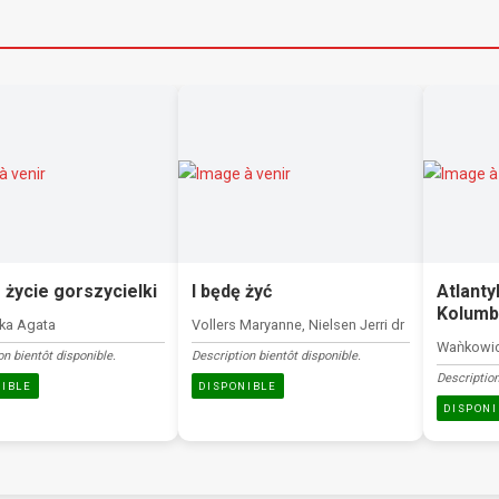
 życie gorszycielki
I będę żyć
Atlanty
Kolumb
ka Agata
Vollers Maryanne, Nielsen Jerri dr
Waǹkowic
on bientôt disponible.
Description bientôt disponible.
Description
NIBLE
DISPONIBLE
DISPONI