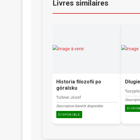
Livres similaires
Historia filozofii po
Długie
gόralsku
Tuszyńs
Tichner Jόzef
Descripti
Description bientôt disponible.
DISPO
DISPONIBLE