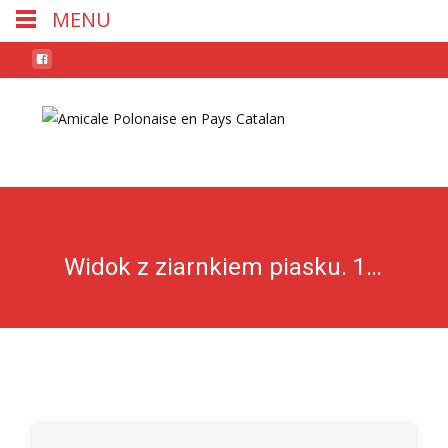
MENU
Skip
to
conten
Widok z ziarnkiem piasku. 102 wiersze