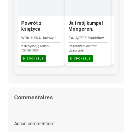
Powrót z
Ja i mój kumpel
Pieśni 
księżyca.
Meegeren.
warsza
WOKULSKA Jadwiga
ZAJĄCZEK Stanisław
mini książ
z dedykacją autorki
Description bientôt
DISPONI
15/10/1937
disponible.
DISPONIBLE
DISPONIBLE
Commentaires
Aucun commentaire