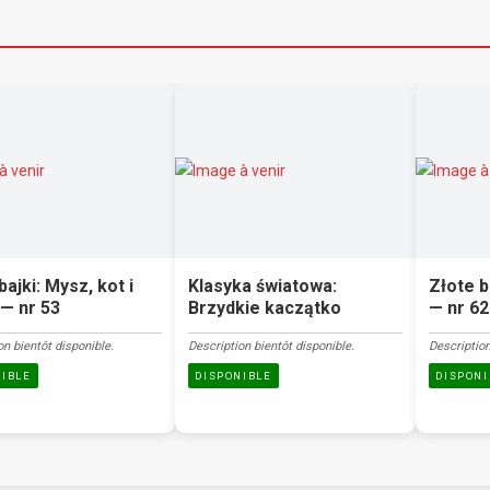
bajki: Mysz, kot i
Klasyka światowa:
Złote b
— nr 53
Brzydkie kaczątko
— nr 62
on bientôt disponible.
Description bientôt disponible.
Description
NIBLE
DISPONIBLE
DISPONI