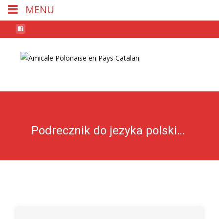
MENU
Skip
to
conten
Podrecznik do jezyka polskiego klasa 5