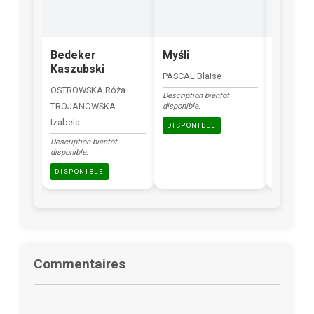
Bedeker
Myśli
Slowni
Kaszubski
blisko
PASCAL Blaise
OSTROWSKA Róża
SKORUPKA
Description bientôt
TROJANOWSKA
disponible.
Description
disponible.
Izabela
DISPONIBLE
DISPONI
Description bientôt
disponible.
DISPONIBLE
Commentaires