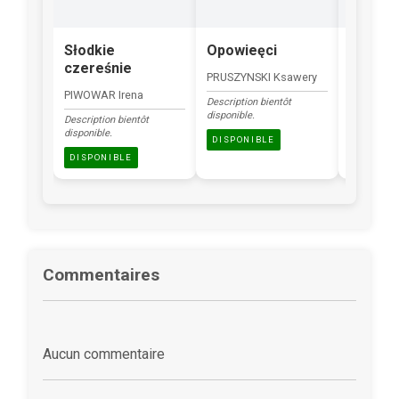
Słodkie
Opowieęci
Zając
czereśnie
transf
PRUSZYNSKI Ksawery
PIWOWAR Irena
RADGOWS
Description bientôt
disponible.
Description bientôt
Description
disponible.
disponible.
DISPONIBLE
DISPONIBLE
DISPONI
Commentaires
Aucun commentaire