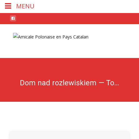
MENU
Skip
to
conten
Dom nad rozlewiskiem — Tom I