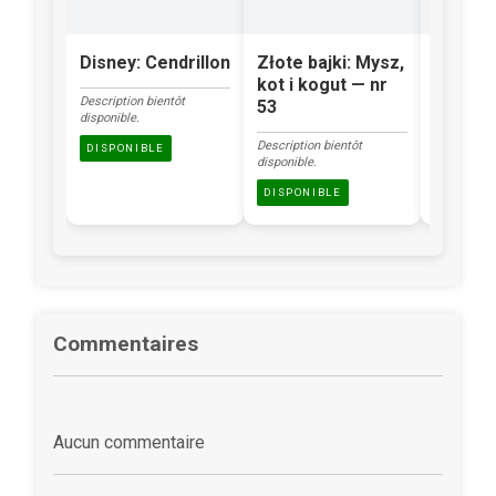
Disney: Cendrillon
Złote bajki: Mysz,
Klasyka
kot i kogut — nr
Brzydk
Description bientôt
53
kacząt
disponible.
Description bientôt
Description
DISPONIBLE
disponible.
disponible.
DISPONIBLE
DISPONI
Commentaires
Aucun commentaire