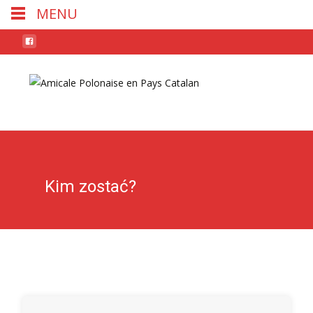
MENU
Skip
to
conten
Kim zostać?