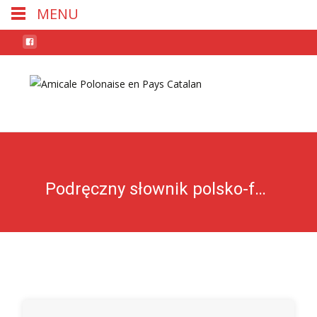
MENU
Skip
to
conten
Podręczny słownik polsko-francuski — TOM 1