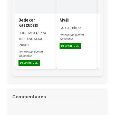
Bedeker
Myśli
Slowni
Kaszubski
blisko
PASCAL Blaise
OSTROWSKA Róża
SKORUPKA
Description bientôt
TROJANOWSKA
disponible.
Description
disponible.
Izabela
DISPONIBLE
DISPONI
Description bientôt
disponible.
DISPONIBLE
Commentaires