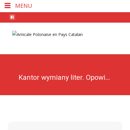
MENU
Skip
to
conten
Kantor wymiany liter. Opowiastki ortograficzne