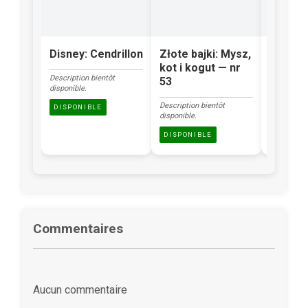
Disney: Cendrillon
Złote bajki: Mysz,
Klasyka
kot i kogut — nr
Brzydk
Description bientôt
53
kacząt
disponible.
Description bientôt
Description
DISPONIBLE
disponible.
disponible.
DISPONIBLE
DISPONI
Commentaires
Aucun commentaire