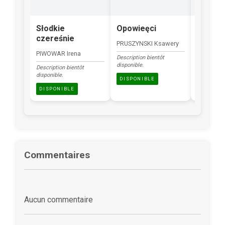
Słodkie
Opowieęci
Zając
czereśnie
transf
PRUSZYNSKI Ksawery
PIWOWAR Irena
RADGOWS
Description bientôt
disponible.
Description bientôt
Description
disponible.
disponible.
DISPONIBLE
DISPONIBLE
DISPONI
Commentaires
Aucun commentaire