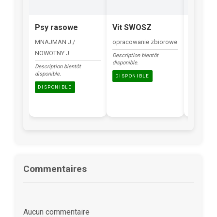
Psy rasowe
Vit SWOSZ
Sławni 
Pisarze
MNAJMAN J./
opracowanie zbiorowe
NOWOTNY J.
Description
Description bientôt
disponible.
disponible.
Description bientôt
disponible.
DISPONI
DISPONIBLE
DISPONIBLE
Commentaires
Aucun commentaire