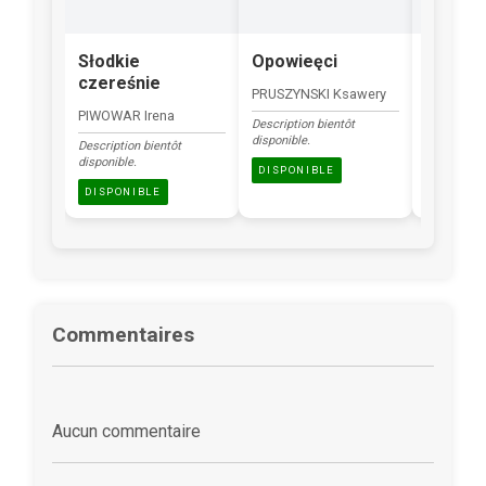
Słodkie
Opowieęci
Zając
czereśnie
transf
PRUSZYNSKI Ksawery
PIWOWAR Irena
RADGOWS
Description bientôt
disponible.
Description bientôt
Description
disponible.
disponible.
DISPONIBLE
DISPONIBLE
DISPONI
Commentaires
Aucun commentaire