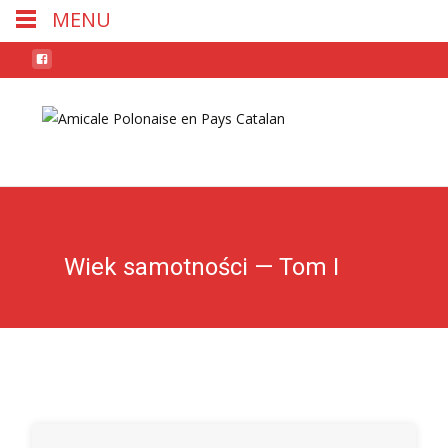
MENU
Skip
to
conten
Wiek samotności — Tom I