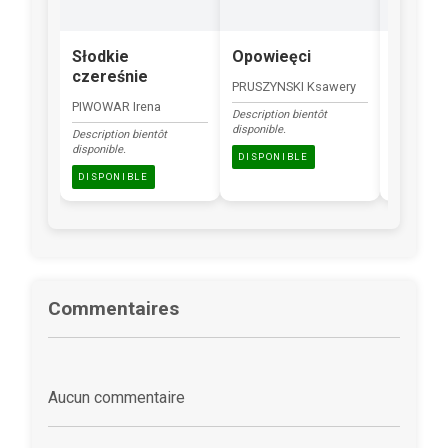
Słodkie
Opowieęci
Zając
czereśnie
transf
PRUSZYNSKI Ksawery
PIWOWAR Irena
RADGOWS
Description bientôt
disponible.
Description bientôt
Description
disponible.
disponible.
DISPONIBLE
DISPONIBLE
DISPONI
Commentaires
Aucun commentaire