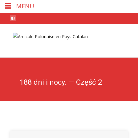
MENU
Skip
to
conten
188 dni i nocy. — Część 2