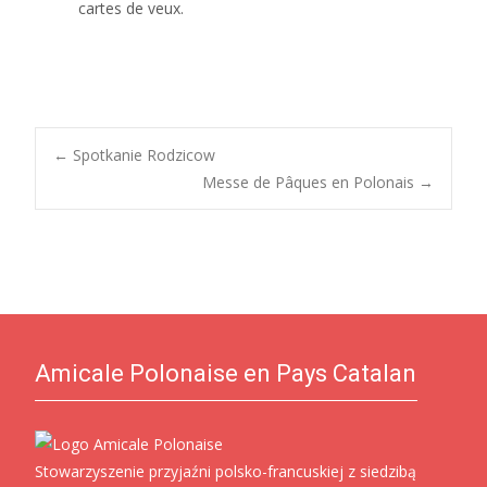
cartes de veux.
Post
←
Spotkanie Rodzicow
Messe de Pâques en Polonais
→
navigation
Amicale Polonaise en Pays Catalan
Stowarzyszenie przyjaźni polsko-francuskiej z siedzibą