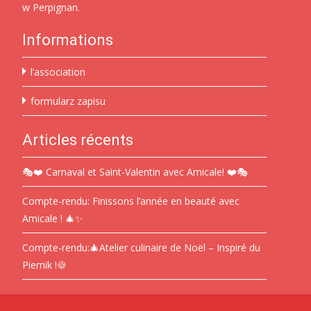
w Perpignan.
Informations
l’association
formularz zapisu
Articles récents
🎭❤️ Carnaval et Saint-Valentin avec Amicale! ❤️🎭
Compte-rendu: Finissons l’année en beauté avec
Amicale ! 🎄✨
Compte-rendu:🎄Atelier culinaire de Noël – Inspiré du
Piernik !🍪