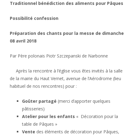
Traditionnel bénédiction des aliments pour Pâques
Possibilité confession
Préparation des chants pour la messe de dimanche
08 avril 2018
Par Père polonais Piotr Szczepanski de Narbonne
Après la rencontre à l’église vous êtes invités à la salle
de la mairie du Haut Vernet, avenue de l’Aérodrome (lieu
habituel de nos rencontres) pour :
Goûter partagé
(merci d’apporter quelques
pâtisseries)
Atelier pour les
enfants
« Décoration pour la
table de Pâques »
Vente
des éléments de décoration pour Pâques,