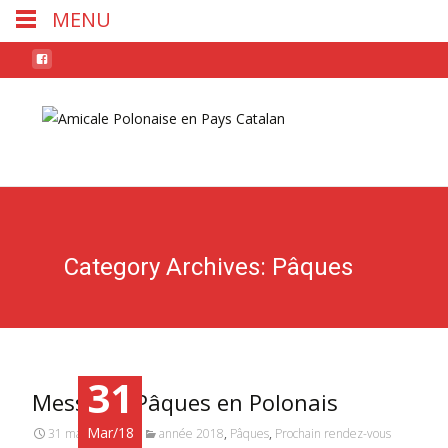
MENU
Skip
to
conten
Category Archives: Pâques
31
Messe de Pâques en Polonais
Mar/18
31 mars 2018
année 2018
,
Pâques
,
Prochain rendez-vous