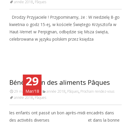
année 2018
,
Pâques
Drodzy Przyjaciele ! Przypominamy, że : W niedzielę 8-go
kwietnia o godz 15-ej, w kościele Świętego Krzysztofa w
Haut-Vernet w Perpignan, odbędzie się Msza święta,
celebrowana w języku polskim przez księdza
Read More…
29
Bénédiction des aliments Pâques
Mar/18
29 mars 2018
année 2018
,
Pâques
,
Prochain rendez-vous
année 2018
,
Pâques
les enfants ont passé un bon après-midi encadrés dans
des activités diverses et dans la bonne
Read More…