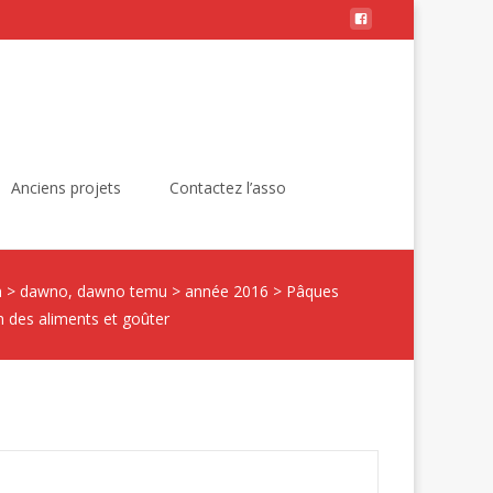
Rechercher :
Anciens projets
Contactez l’asso
n
>
dawno, dawno temu
>
année 2016
>
Pâques
n des aliments et goûter