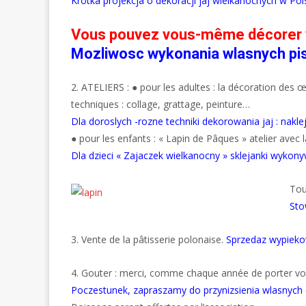
Krotka projekcja o dekoracji jaj wielkanocnych w Pol
Vous pouvez vous-même décorer v
Mozliwosc wykonania wlasnych pi
2. ATELIERS : ● pour les adultes : la décoration des 
techniques : collage, grattage, peinture…
Dla doroslych -rozne techniki dekorowania jaj : naklej
● pour les enfants : « Lapin de Pâques » atelier avec l
Dla dzieci « Zajaczek wielkanocny » sklejanki wykon
Tou
Sto
3. Vente de la pâtisserie polonaise.
Sprzedaz wypieko
4. Gouter : merci, comme chaque année de porter vo
Poczestunek, zapraszamy do przynizsienia wlasnych c