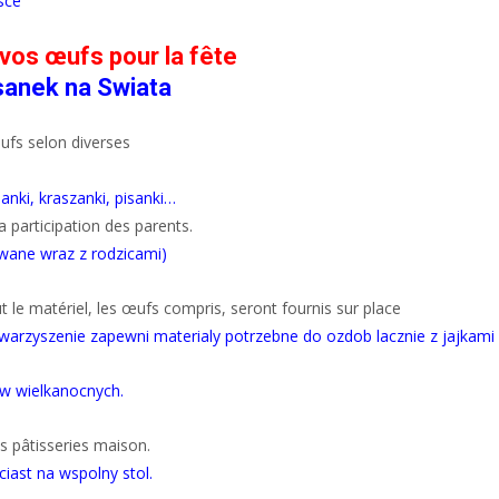
sce
os œufs pour la fête
sanek na Swiata
œufs selon diverses
anki, kraszanki, pisanki…
a participation des parents.
ywane wraz z rodzicami)
t le matériel, les œufs compris, seront fournis sur place
warzyszenie zapewni materialy potrzebne do ozdob lacznie z jajkami
w wielkanocnych.
s pâtisseries maison.
iast na wspolny stol.