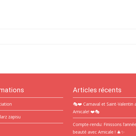
rmations
Articles récents
ciation
🎭❤️ Carnaval et Saint-Valentin 
Amicale! ❤️🎭
larz zapisu
Compte-rendu: Finissons l’anné
beauté avec Amicale ! 🎄✨