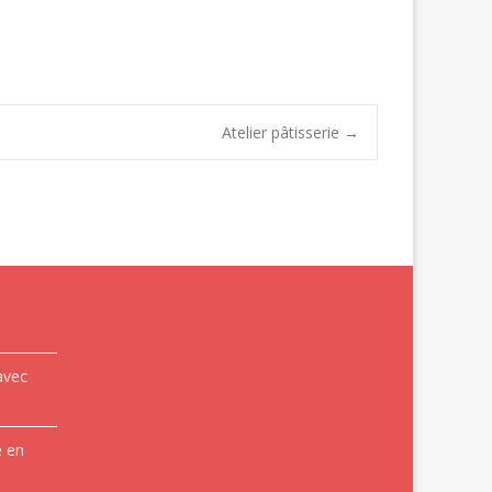
Atelier pâtisserie
→
avec
e en