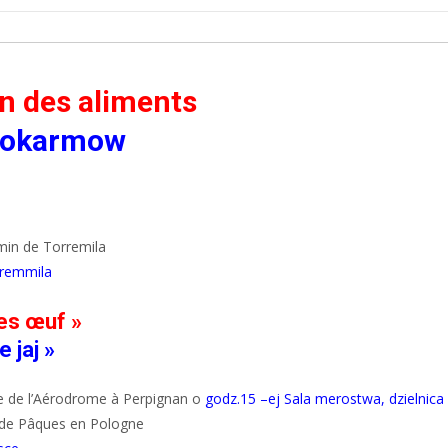
on des aliments
 pokarmow
emin de Torremila
oremmila
es œuf »
 jaj »
ue de l’Aérodrome à Perpignan o
godz.15 –ej Sala merostwa, dzielnica
s de Pâques en Pologne