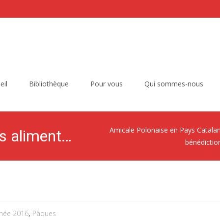
eil
Bibliothèque
Pour vous
Qui sommes-nous
Amicale Polonaise en Pays Catala
Pâques bénédiction des aliments et goûter
bénédictio
née 2016
,
Pâques