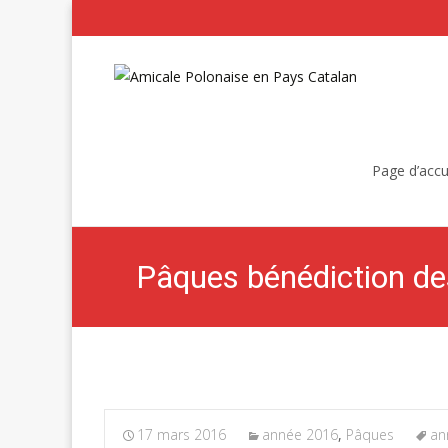
Skip
to
Page d’accu
content
17 mars 2016
année 2016
,
Pâques
an