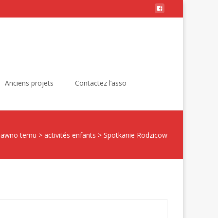
Rechercher :
Anciens projets
Contactez l’asso
dawno temu
>
activités enfants
>
Spotkanie Rodzicow