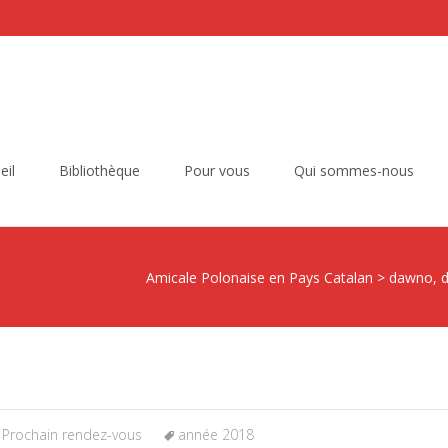
eil
Bibliothèque
Pour vous
Qui sommes-nous
Amicale Polonaise en Pays Catalan
>
dawno, 
,
Prochain rendez-vous
année 2018