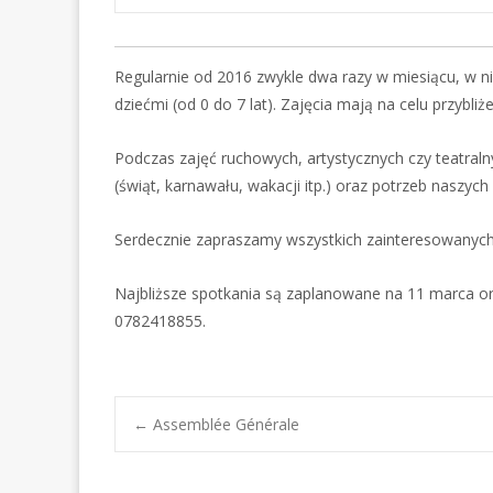
Regularnie od 2016 zwykle dwa razy w miesiącu, w n
dziećmi (od 0 do 7 lat). Zajęcia mają na celu przybl
Podczas zajęć ruchowych, artystycznych czy teatraln
(świąt, karnawału, wakacji itp.) oraz potrzeb naszych 
Serdecznie zapraszamy wszystkich zainteresowanych 
Najbliższe spotkania są zaplanowane na 11 marca o
0782418855.
Post
←
Assemblée Générale