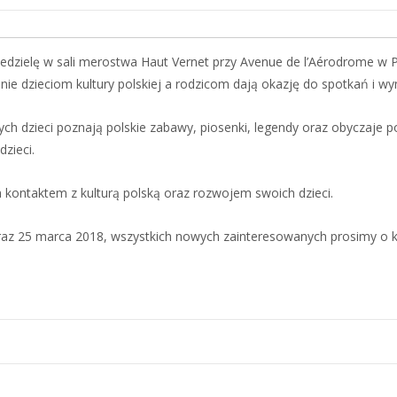
iedzielę w sali merostwa Haut Vernet przy Avenue de l’Aérodrome w 
iżenie dzieciom kultury polskiej a rodzicom dają okazję do spotkań i 
ych dzieci poznają polskie zabawy, piosenki, legendy oraz obyczaje p
dzieci.
kontaktem z kulturą polską oraz rozwojem swoich dzieci.
raz 25 marca 2018, wszystkich nowych zainteresowanych prosimy o 