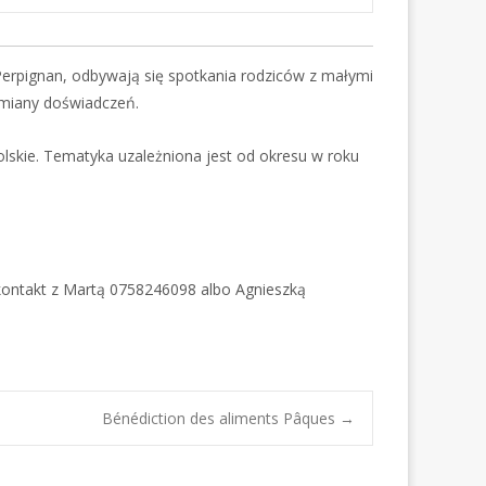
Perpignan, odbywają się spotkania rodziców z małymi
wymiany doświadczeń.
olskie. Tematyka uzależniona jest od okresu w roku
kontakt z Martą 0758246098 albo Agnieszką
Bénédiction des aliments Pâques
→