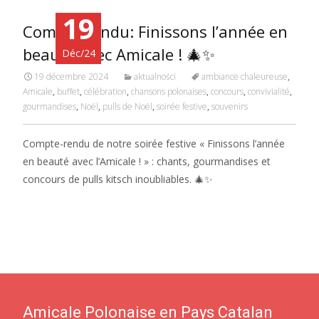
19
Compte-rendu: Finissons l’année en
beauté avec Amicale ! 🎄✨
Déc/24
19 décembre 2024
aktualności
ambiance chaleureuse
,
Amicale
,
buffet
,
célébration
,
chansons polonaises
,
concours
,
convivialité
,
gourmandises
,
Noël
,
pulls de Noël
,
soirée festive
,
souvenirs
Compte-rendu de notre soirée festive « Finissons l’année
en beauté avec l’Amicale ! » : chants, gourmandises et
concours de pulls kitsch inoubliables. 🎄✨
Amicale Polonaise en Pays Catalan