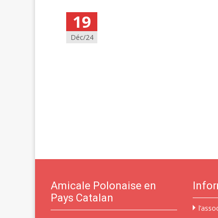
19
Déc/24
Amicale Polonaise en
Info
Pays Catalan
l’asso