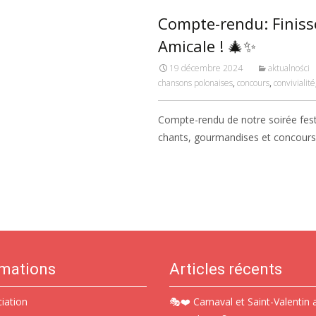
Compte-rendu: Finiss
Amicale ! 🎄✨
19 décembre 2024
aktualności
chansons polonaises
,
concours
,
convivialité
Compte-rendu de notre soirée festiv
chants, gourmandises et concours d
rmations
Articles récents
ciation
🎭❤️ Carnaval et Saint-Valentin 