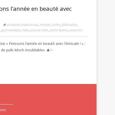
ons l’année en beauté avec
ambiance chaleureuse
,
Amicale
,
buffet
,
célébration
,
,
gourmandises
,
Noël
,
pulls de Noël
,
soirée festive
,
souvenirs
e « Finissons l’année en beauté avec l’Amicale ! » :
e pulls kitsch inoubliables. 🎄✨
avec