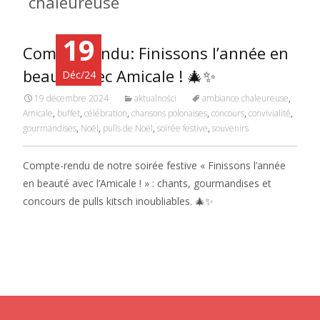
chaleureuse
19
Compte-rendu: Finissons l’année en
beauté avec Amicale ! 🎄✨
Déc/24
19 décembre 2024
aktualności
ambiance chaleureuse
,
Amicale
,
buffet
,
célébration
,
chansons polonaises
,
concours
,
convivialité
,
gourmandises
,
Noël
,
pulls de Noël
,
soirée festive
,
souvenirs
Compte-rendu de notre soirée festive « Finissons l’année
en beauté avec l’Amicale ! » : chants, gourmandises et
concours de pulls kitsch inoubliables. 🎄✨