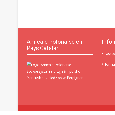
Post
navigation
Amicale Polonaise en
Info
Pays Catalan
l’asso
formu
Stowarzyszenie przyjaźni polsko-
francuskiej z siedzibą w Perpignan.