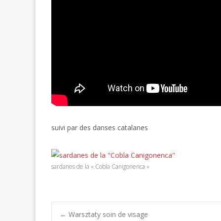
suivi par des danses catalanes
sardanes de la « Cobla Canigonenca »
←
Warsztaty soin de visage