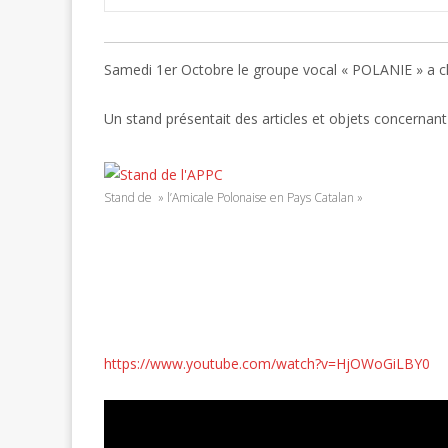
Samedi 1er Octobre le groupe vocal « POLANIE » a ch
Un stand présentait des articles et objets concernant
Stand de » l’Amicale Polonaise en Pays Catalan »
https://www.youtube.com/watch?v=HjOWoGiLBY0