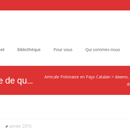
eil
Bibliothèque
Pour vous
Qui sommes-nous
Amicale Polonaise en Pays Catalan
>
dawno,
Polanie chante à la fête de quartier
d
année 2016