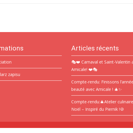
rmations
Articles récents
ciation
🎭❤️ Carnaval et Saint-Valentin 
Amicale! ❤️🎭
larz zapisu
Compte-rendu: Finissons l’anné
beauté avec Amicale ! 🎄✨
Compte-rendu:🎄Atelier culinair
Noël – Inspiré du Piernik !🍪