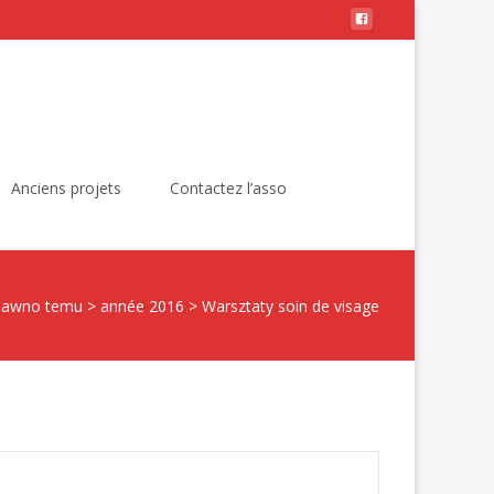
Rechercher :
Anciens projets
Contactez l’asso
dawno temu
>
année 2016
>
Warsztaty soin de visage