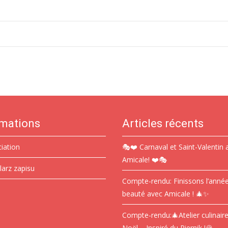
rmations
Articles récents
ciation
🎭❤️ Carnaval et Saint-Valentin 
Amicale! ❤️🎭
larz zapisu
Compte-rendu: Finissons l’anné
beauté avec Amicale ! 🎄✨
Compte-rendu:🎄Atelier culinair
Noël – Inspiré du Piernik !🍪