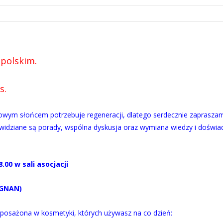
 polskim.
s.
owym słońcem potrzebuje regeneracji, dlatego serdecznie zapraszam
zewidziane są porady, wspólna dyskusja oraz wymiana wiedzy i doświa
.00 w sali asocjacji
IGNAN)
wyposażona w kosmetyki, których używasz na co dzień: