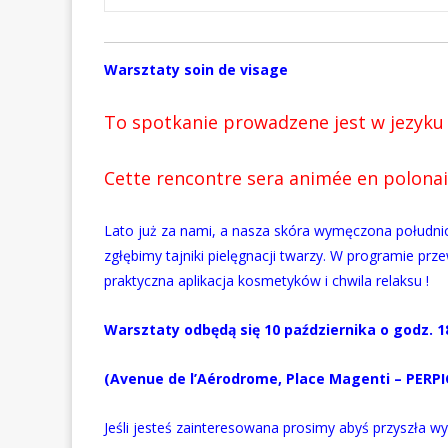
Warsztaty soin de visage
To spotkanie prowadzene jest w jezyku
Cette rencontre sera animée en polonai
Lato już za nami, a nasza skóra wymęczona południ
zgłębimy tajniki pielęgnacji twarzy. W programie pr
praktyczna aplikacja kosmetyków i chwila relaksu !
Warsztaty odbędą się 10 października o godz. 18
(Avenue de l’Aérodrome, Place Magenti – PERP
Jeśli jesteś zainteresowana prosimy abyś przyszła 