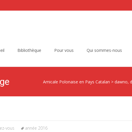
eil
Bibliothèque
Pour vous
Qui sommes-nous
age
Amicale Polonaise en Pays Catalan
>
dawno, 
ez-vous
année 2016