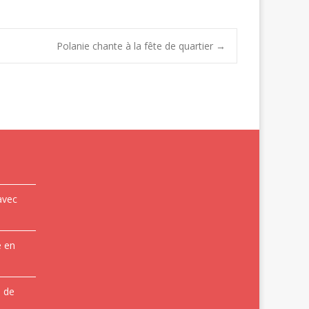
Polanie chante à la fête de quartier
→
avec
e en
e de