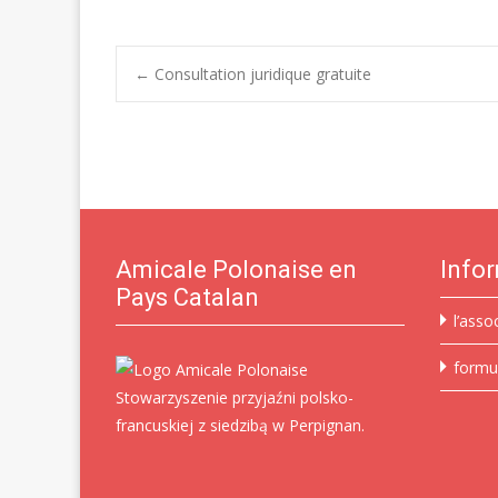
Post
←
Consultation juridique gratuite
navigation
Amicale Polonaise en
Info
Pays Catalan
l’asso
formu
Stowarzyszenie przyjaźni polsko-
francuskiej z siedzibą w Perpignan.