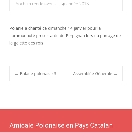
Prochain rendez-vous
année 2018
Polanie a chanté ce dimanche 14 janvier pour la
communauté protestante de Perpignan lors du partage de
la galette des rois
Post
←
Balade polonaise 3
Assemblée Générale
→
navigation
Amicale Polonaise en Pays Catalan