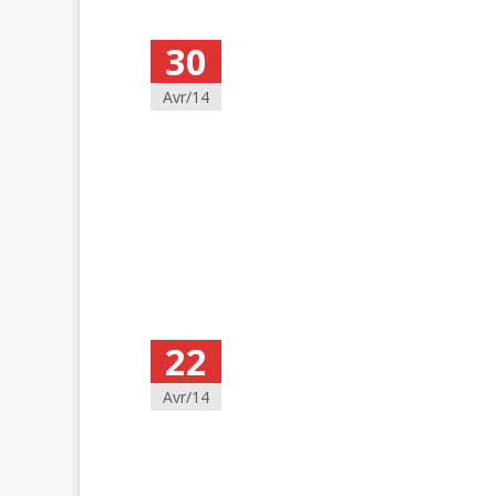
30
Avr/14
22
Avr/14