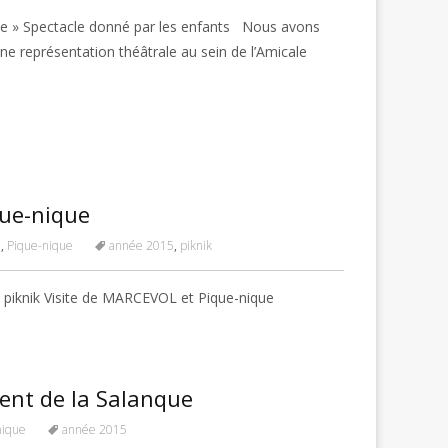
ie » Spectacle donné par les enfants Nous avons
ne représentation théâtrale au sein de l’Amicale
que-nique
5
,
Pique-nique
année 2015
,
piknik
 piknik Visite de MARCEVOL et Pique-nique
rent de la Salanque
nique
année 2015