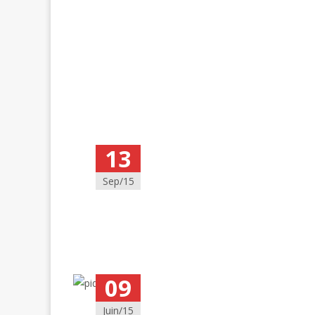
13
Sep/15
09
Juin/15