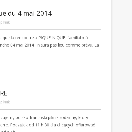
ue du 4 mai 2014
piknik
que la rencontre « PIQUE-NIQUE familial » à
he 04 mai 2014 n’aura pas lieu comme prévu. La
ERE
piknik
zujemy polsko-francuski piknik rodzinny, który
erre. Początek od 11 h 30 dla chcących ofiarować