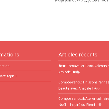
swoja pomoc w przygotowaniach,
Read More…
rmations
Articles récents
ciation
🎭❤️ Carnaval et Saint-Valentin 
Amicale! ❤️🎭
larz zapisu
Compte-rendu: Finissons l’anné
beauté avec Amicale ! 🎄✨
Compte-rendu:🎄Atelier culinair
Noël – Inspiré du Piernik !🍪