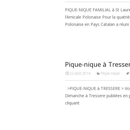
PIQUE-NIQUE FAMILIAL à St Laurent
l’Amicale Polonaise Pour la quatri
Polonaise en Pays Catalan a réun
Read More…
Pique-nique à Tresse
22 août 2014
Pique-nique
>PIQUE-NIQUE à TRESSERE > Voici 
Dimanche à Tressere publiées en p
cliquant
Read More…