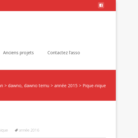
Rechercher :
Anciens projets
Contactez l’asso
an
>
dawno, dawno temu
>
année 2015
>
Pique-nique
nique
année 2016