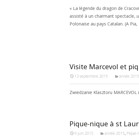
« La légende du dragon de Cracov
assisté à un charmant spectacle, u
Polonaise au pays Catalan. (A Pia,
Read More…
Visite Marcevol et pi
13 septembre 2015
année 201
Zwiedzanie Klasztoru MARCEVOL i
Pique-nique à st Lau
9 juin 2015
année 2015
,
Pique-