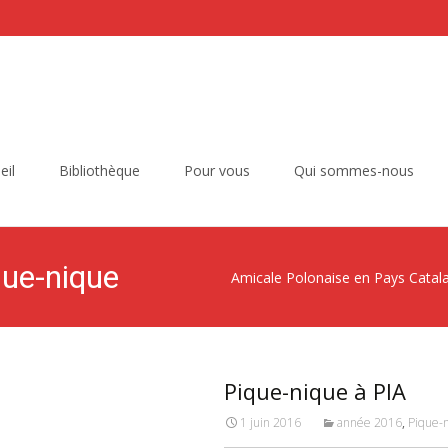
eil
Bibliothèque
Pour vous
Qui sommes-nous
que-nique
Amicale Polonaise en Pays Catal
Pique-nique à PIA
1 juin 2016
année 2016
,
Pique-