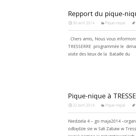
Repport du pique-niq
30 avril 2014
Pique-nique
Chers amis, Nous vous informons 
TRESSERRE programmée le dimanc
visite des lieux de la Bataille du
Read More…
Pique-nique à TRESS
22 avril 2014
Pique-nique
Niedziela 4 – go maja2014 –organi
odbędzie sie w Sali Zabaw w Tress