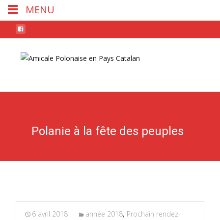
MENU
Skip
to
conten
Polanie à la fête des peuples
6 avril 2018
année 2018
,
Prochain rendez-