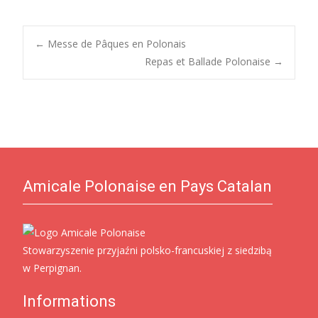
Post
←
Messe de Pâques en Polonais
Repas et Ballade Polonaise
→
navigation
Amicale Polonaise en Pays Catalan
Stowarzyszenie przyjaźni polsko-francuskiej z siedzibą
w Perpignan.
Informations