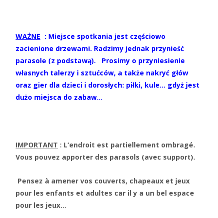
WAŻNE
: Miejsce spotkania jest częściowo
zacienione drzewami. Radzimy jednak przynieść
parasole (z podstawą). Prosimy o przyniesienie
własnych talerzy i sztućców, a także nakryć głów
oraz gier dla dzieci i dorosłych: piłki, kule… gdyż jest
dużo miejsca do zabaw…
IMPORTANT
: L’endroit est partiellement ombragé.
Vous pouvez apporter des parasols (avec support).
Pensez à amener vos couverts, chapeaux et jeux
pour les enfants et adultes car il y a un bel espace
pour les jeux…