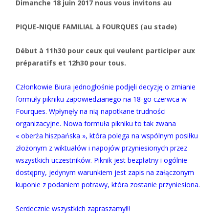
Dimanche 18 juin 2017 nous vous invitons au
PIQUE-NIQUE FAMILIAL
à FOURQUES (au stade)
Début à 11h30 pour ceux qui veulent participer aux
préparatifs et 12h30 pour tous.
Członkowie Biura jednogłośnie podjęli decyzję o zmianie
formuły pikniku zapowiedzianego na 18-go czerwca w
Fourques. Wpłynęły na nią napotkane trudności
organizacyjne. Nowa formuła pikniku to tak zwana
« oberża hiszpańska », która polega na wspólnym posiłku
złożonym z wiktuałów i napojów przyniesionych przez
wszystkich uczestników. Piknik jest bezpłatny i ogólnie
dostępny, jedynym warunkiem jest zapis na załączonym
kuponie z podaniem potrawy, która zostanie przyniesiona.
Serdecznie wszystkich zapraszamy!!!