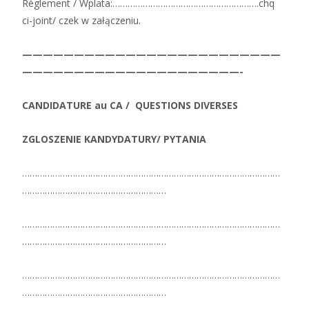
Règlement / Wplata:………………………………………………….chq
ci-joint/ czek w załączeniu.
—————————————————————————
—————————————————————-
CANDIDATURE au CA / QUESTIONS DIVERSES
ZGLOSZENIE KANDYDATURY/ PYTANIA
…………………………………………………………………………………………
…………………………………………………
…………………………………………………………………………………………
…………………………………………………
…………………………………………………………………………………………
…………………………………………………