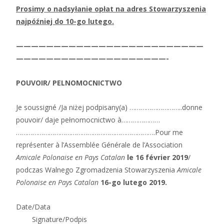
Prosimy o nadsyłanie opłat na adres Stowarzyszenia
najpóźniej do 10-go lutego.
—————————————————————————
————————————————————-
POUVOIR/
PELNOMOCNICTWO
Je soussigné /Ja niżej podpisany(a) ………………………..donne
pouvoir/ daje pełnomocnictwo à…………………
………………………………………………………………….Pour me
représenter à l’Assemblée Générale de l’Association
Amicale Polonaise en Pays
Catalan
le 16 février 2019
/
podczas Walnego Zgromadzenia Stowarzyszenia
Amicale
Polonaise en Pays Catalan
16-go lutego 2019.
Date/Data
Signature/Podpis