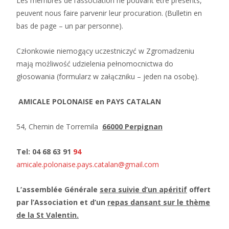
Les membres de l’association ne pouvant être présents,
peuvent nous faire parvenir leur procuration. (Bulletin en
bas de page – un par personne).
Członkowie niemogący uczestniczyć w Zgromadzeniu
mają możliwość udzielenia pełnomocnictwa do
głosowania (formularz w załączniku – jeden na osobę).
AMICALE POLONAISE en PAYS CATALAN
54, Chemin de Torremila
66000 Perpignan
Tel:
04 68 63 91
94
amicale.polonaise.pays.catalan@gmail.com
L’assemblée Générale
sera suivie d’un apéritif
offert
par l’Association et d’un
repas dansant sur le thème
de la St Valentin.