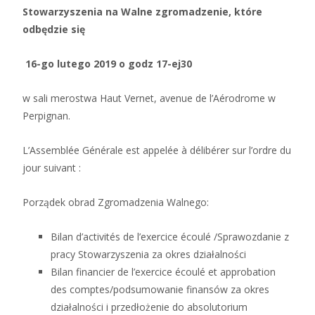
Stowarzyszenia na Walne zgromadzenie, które
odbędzie się
16-go lutego 2019 o godz 17-ej30
w sali merostwa Haut Vernet, avenue de l’Aérodrome w
Perpignan.
L’Assemblée Générale est appelée à délibérer sur l’ordre du
jour suivant :
Porządek obrad Zgromadzenia Walnego:
Bilan d’activités de l’exercice écoulé /Sprawozdanie z
pracy Stowarzyszenia za okres działalności
Bilan financier de l’exercice écoulé et approbation
des comptes/podsumowanie finansów za okres
działalności i przedłożenie do absolutorium