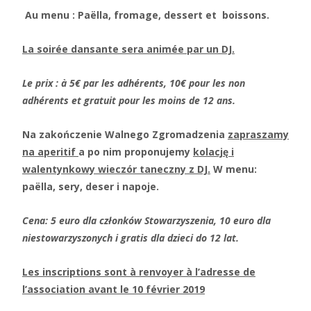
Au menu : Paëlla, fromage, dessert et boissons.
La soirée dansante sera animée par un DJ.
Le prix : à 5€ par les adhérents, 10€ pour les non
adhérents et gratuit pour les moins de 12 ans.
Na zako
ń
czenie Walnego Zgromadzenia
zapraszamy
na aperitif
a po nim proponujemy
kolacj
ę
i
walentynkowy wieczór taneczny z DJ.
W menu:
paëlla, sery, deser i napoje.
Cena: 5 euro dla członków Stowarzyszenia, 10 euro dla
niestowarzyszonych i gratis dla dzieci do 12 lat.
Les inscriptions sont à renvoyer à l’adresse de
l’association avant le 10 février 2019