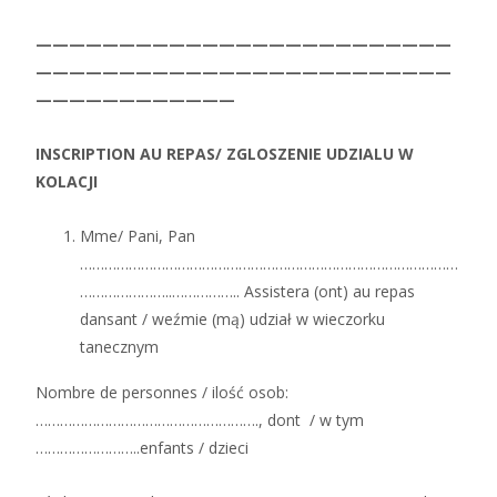
—————————————————————————
—————————————————————————
————————————
INSCRIPTION AU REPAS/ ZGLOSZENIE UDZIALU W
KOLACJI
Mme/ Pani, Pan
…………………………………………………………………………………
…………………..…………….. Assistera (ont) au repas
dansant / weźmie (mą) udział w wieczorku
tanecznym
Nombre de personnes / ilość osob:
………………………………………………., dont / w tym
……………………..enfants / dzieci