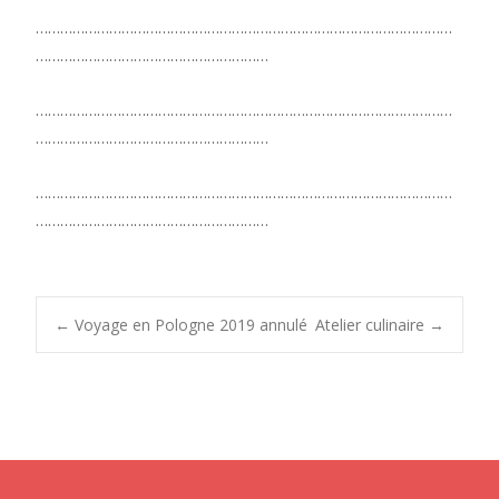
…………………………………………………………………………………………
…………………………………………………
…………………………………………………………………………………………
…………………………………………………
…………………………………………………………………………………………
…………………………………………………
Post
←
Voyage en Pologne 2019 annulé
Atelier culinaire
→
navigation