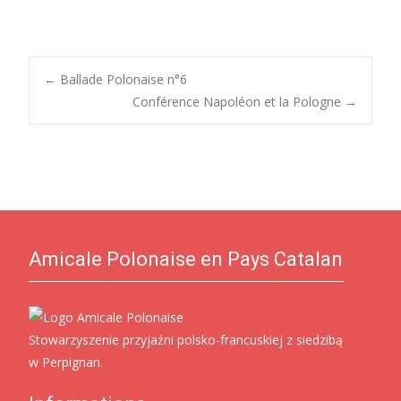
Post
←
Ballade Polonaise n°6
Conférence Napoléon et la Pologne
→
navigation
Amicale Polonaise en Pays Catalan
Stowarzyszenie przyjaźni polsko-francuskiej z siedzibą
w Perpignan.