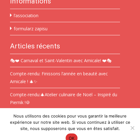
Informations
l’association
formularz zapisu
Articles récents
🎭❤️ Carnaval et Saint-Valentin avec Amicale! ❤️🎭
Compte-rendu: Finissons l’année en beauté avec
Amicale ! 🎄✨
Compte-rendu:🎄Atelier culinaire de Noël – Inspiré du
Piernik !🍪
Nous utilisons des cookies pour vous garantir la meilleure
expérience sur notre site web. Si vous continuez à utiliser ce
Copyright © Amicale Polonaise en Pays Catalan
site, nous supposerons que vous en êtes satisfait.
OK