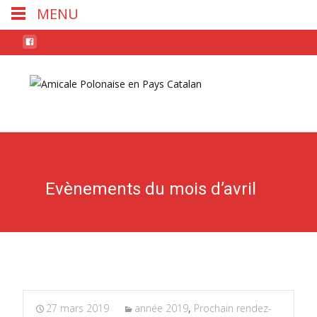
MENU
Skip
to
conten
Evènements du mois d’avril
27 mars 2019
année 2019
,
Prochain rendez-