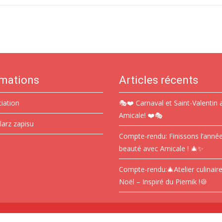
rmations
Articles récents
ciation
🎭❤️ Carnaval et Saint-Valentin 
Amicale! ❤️🎭
larz zapisu
Compte-rendu: Finissons l’anné
beauté avec Amicale ! 🎄✨
Compte-rendu:🎄Atelier culinair
Noël – Inspiré du Piernik !🍪