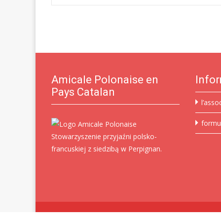
Post
navigation
Amicale Polonaise en
Info
Pays Catalan
l’asso
formu
Stowarzyszenie przyjaźni polsko-
francuskiej z siedzibą w Perpignan.