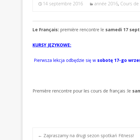
14 septembre 2016
année 2016
,
Cours de 
Le Français:
première rencontre le
samedi 17 sept
KURSY JĘZYKOWE:
Pierwsza lekcja odbędzie się w
sobotę 17-go wrze
Première rencontre pour les cours de français :le
sam
←
Zapraszamy na drugi sezon spotkań Fitness!