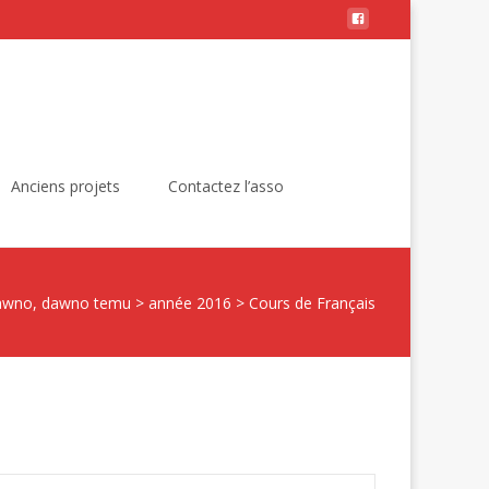
Rechercher :
Anciens projets
Contactez l’asso
awno, dawno temu
>
année 2016
>
Cours de Français