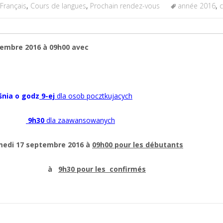
Français
,
Cours de langues
,
Prochain rendez-vous
année 2016
,
c
embre 2016 à 09h00 avec
śnia o godz
9-ej
dla osob pocztkujacych
9h30
dla zaawansowanych
edi 17 septembre 2016 à
09h00 pour les débutants
à
9h30 pour les confirmés