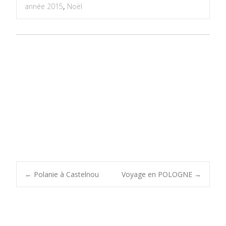
année 2015
,
Noël
Post
←
Polanie à Castelnou
Voyage en POLOGNE
→
navigation