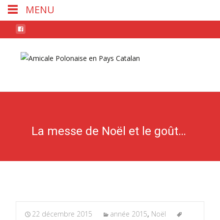
MENU
Skip
to
conten
La messe de Noël et le goûter
22 décembre 2015
année 2015
,
Noël