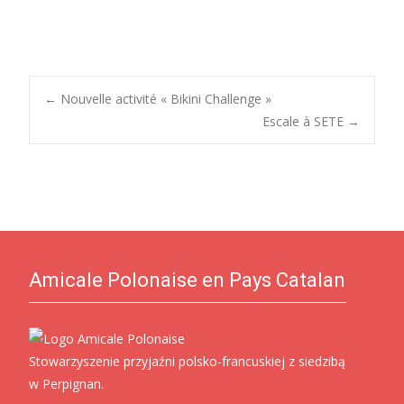
Post
←
Nouvelle activité « Bikini Challenge »
Escale à SETE
→
navigation
Amicale Polonaise en Pays Catalan
Stowarzyszenie przyjaźni polsko-francuskiej z siedzibą
w Perpignan.