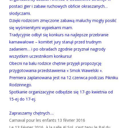
postaci gier i zabaw ruchowych obficie okraszanych…
słodyczami.
Dzięki rodzicom zmęczone zabawą maluchy mogły posilić
się wyśmienitymi wypiekami mam.
Tradycyjnie odbył się konkurs na najlepsze przebranie
karnawałowe – komitet jury stanął przed trudnym
zadaniem… i po obradach zgodnie przyznał nagrody
wszystkim uczestnikom konkursu!
Obecni na balu rodzice chętnie przyjęli propozycję
przygotowania przedstawienia « Smok Wawelski ».
Premiera zaplanowana jest na 12 czerwca podczas Pikniku
Rodzinnego.
Spotkanie organizacyjne odbędzie się 17-go kwietnia od
15-ej do 17-ej.
Zapraszamy chętnych….
Carnaval pour les enfants 13 février 3016
Le 13 Février 2016, à la salle Al Sol, s’est tenu le Bal du