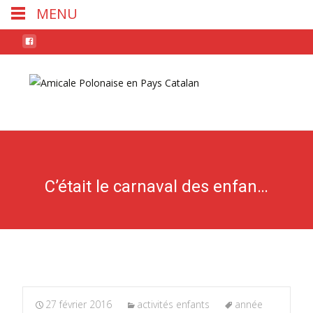
MENU
Skip
to
conten
C’était le carnaval des enfants
27 février 2016
activités enfants
année