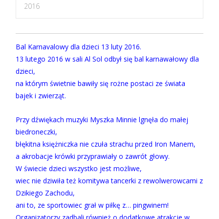
2016
Bal Karnavalowy dla dzieci 13 luty 2016.
13 lutego 2016 w sali Al Sol odbył się bal karnawałowy dla
dzieci,
na którym świetnie bawiły się rożne postaci ze świata
bajek i zwierząt.
Przy dźwiękach muzyki Myszka Minnie lgnęła do małej
biedroneczki,
błękitna księżniczka nie czuła strachu przed Iron Manem,
a akrobacje krówki przyprawiały o zawrót głowy.
W świecie dzieci wszystko jest możliwe,
wiec nie dziwiła też komitywa tancerki z rewolwerowcami z
Dzikiego Zachodu,
ani to, ze sportowiec grał w piłkę z… pingwinem!
Organizatorzy zadbali również o dodatkowe atrakcje w