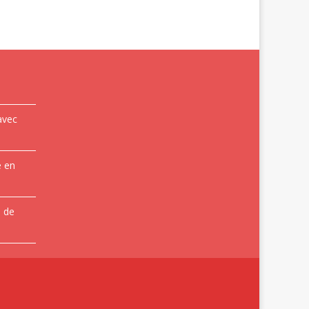
avec
e en
e de