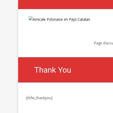
Skip
to
Page d’accu
content
Thank You
[rbfw_thankyou]