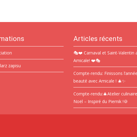
rmations
Articles récents
ciation
🎭❤️ Carnaval et Saint-Valentin 
Amicale! ❤️🎭
larz zapisu
Compte-rendu: Finissons l’anné
beauté avec Amicale ! 🎄✨
Compte-rendu:🎄Atelier culinair
Noël – Inspiré du Piernik !🍪