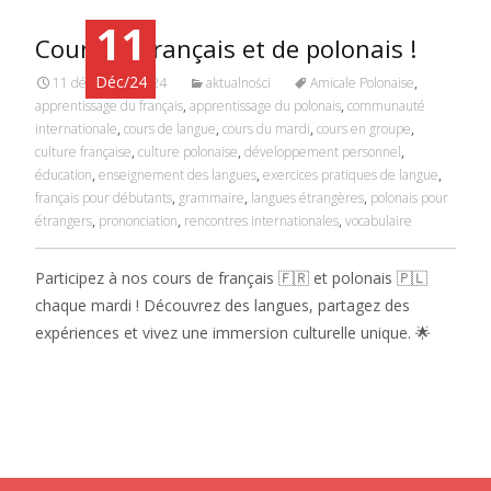
11
Cours de français et de polonais !
Déc/24
11 décembre 2024
aktualności
Amicale Polonaise
,
apprentissage du français
,
apprentissage du polonais
,
communauté
internationale
,
cours de langue
,
cours du mardi
,
cours en groupe
,
culture française
,
culture polonaise
,
développement personnel
,
éducation
,
enseignement des langues
,
exercices pratiques de langue
,
français pour débutants
,
grammaire
,
langues étrangères
,
polonais pour
étrangers
,
prononciation
,
rencontres internationales
,
vocabulaire
Participez à nos cours de français 🇫🇷 et polonais 🇵🇱
chaque mardi ! Découvrez des langues, partagez des
expériences et vivez une immersion culturelle unique. 🌟