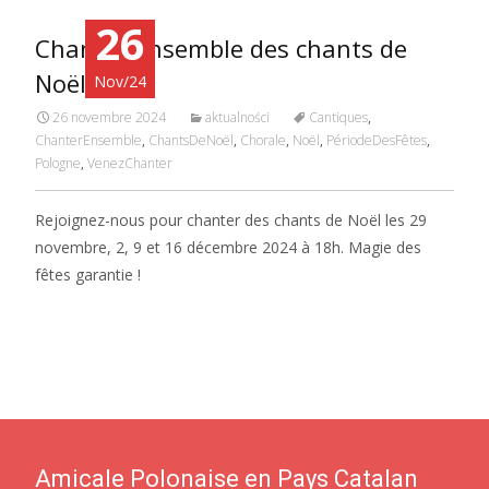
26
Chanter ensemble des chants de
Noël!
Nov/24
26 novembre 2024
aktualności
Cantiques
,
ChanterEnsemble
,
ChantsDeNoël
,
Chorale
,
Noël
,
PériodeDesFêtes
,
Pologne
,
VenezChanter
Rejoignez-nous pour chanter des chants de Noël les 29
novembre, 2, 9 et 16 décembre 2024 à 18h. Magie des
fêtes garantie !
Amicale Polonaise en Pays Catalan