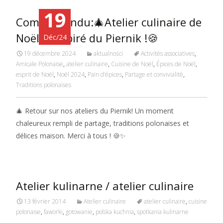
19
Compte-rendu:🎄Atelier culinaire de
Noël – Inspiré du Piernik !🍪
Déc/24
19 décembre 2024
aktualności
Activités associatives
,
Amicale Polonaise
,
atelier culinaire
,
Cuisine de Noël
,
Épices de Noël
,
esprit de Noël
,
Noël 2024
,
Pain d’épices
,
Partage et convivialité
,
Traditions polonaises
🎄 Retour sur nos ateliers du Piernik! Un moment
chaleureux rempli de partage, traditions polonaises et
délices maison. Merci à tous ! 🍪✨
Atelier kulinarne / atelier culinaire
13 février 2014
Atelier culinaire
atelier culinaire
,
cuisine
polonaise
,
faworki
,
gotowanie
,
polska kuchnia
,
spotkania kulinarne