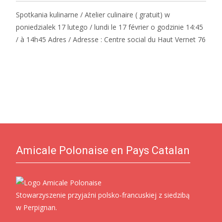
Spotkania kulinarne / Atelier culinaire ( gratuit) w
poniedzialek 17 lutego / lundi le 17 février o godzinie 14:45
/ à 14h45 Adres / Adresse : Centre social du Haut Vernet 76
Read More…
Amicale Polonaise en Pays Catalan
Stowarzyszenie przyjaźni polsko-francuskiej z siedzibą
w Perpignan.