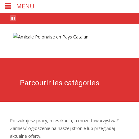
MENU
Skip
to
conten
Parcourir les catégories
Poszukujesz pracy, mieszkania, a może towarzystwa?
Zamieść ogłoszenie na naszej stronie lub przeglądaj
aktualne oferty.