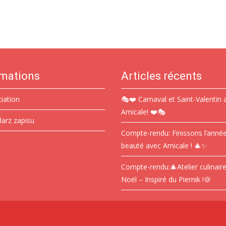
rmations
Articles récents
ciation
🎭❤️ Carnaval et Saint-Valentin 
Amicale! ❤️🎭
larz zapisu
Compte-rendu: Finissons l’anné
beauté avec Amicale ! 🎄✨
Compte-rendu:🎄Atelier culinair
Noël – Inspiré du Piernik !🍪