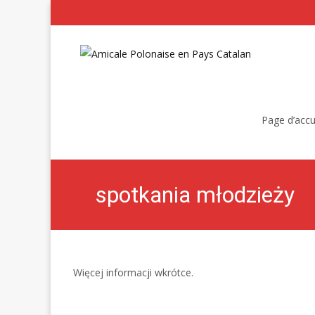
Skip
to
Page d’accu
content
spotkania młodzieży
Więcej informacji wkrótce.