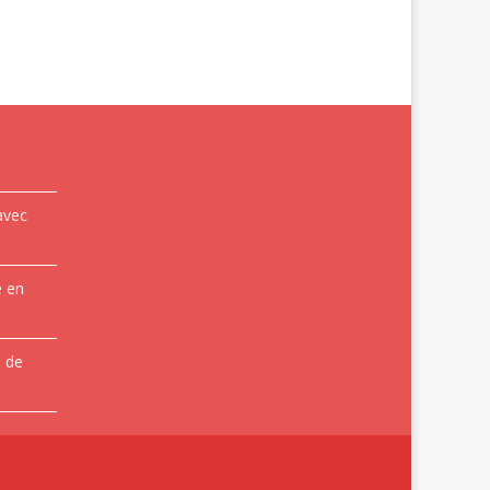
avec
e en
e de