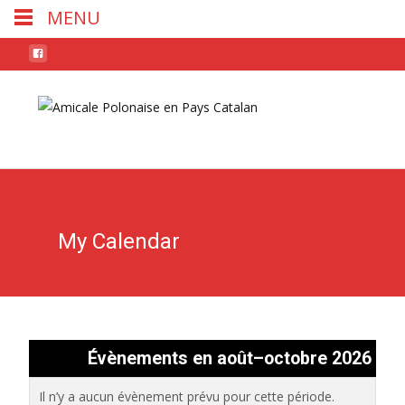
MENU
Skip
to
conten
My Calendar
Évènements en août–octobre 2026
Il n’y a aucun évènement prévu pour cette période.