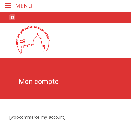
MENU
Skip
to
conten
Mon compte
[woocommerce_my_account]