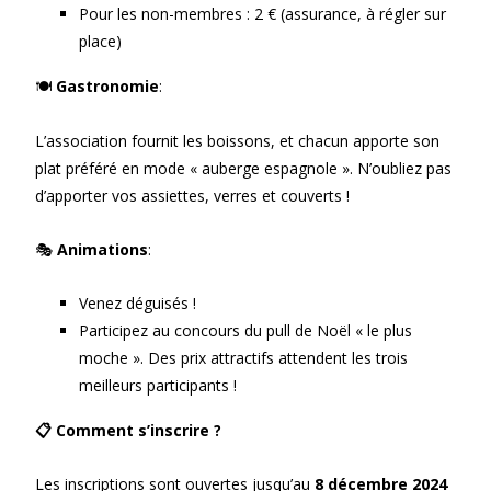
Pour les non-membres : 2 € (assurance, à régler sur
place)
🍽️
Gastronomie
:
L’association fournit les boissons, et chacun apporte son
plat préféré en mode « auberge espagnole ». N’oubliez pas
d’apporter vos assiettes, verres et couverts !
🎭
Animations
:
Venez déguisés !
Participez au concours du pull de Noël « le plus
moche ». Des prix attractifs attendent les trois
meilleurs participants !
📋 Comment s’inscrire ?
Les inscriptions sont ouvertes jusqu’au
8 décembre 2024