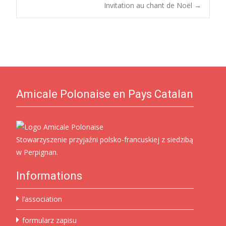
Post
Invitation au chant de Noël
→
navigation
Amicale Polonaise en Pays Catalan
Stowarzyszenie przyjaźni polsko-francuskiej z siedzibą
w Perpignan.
Informations
l’association
formularz zapisu