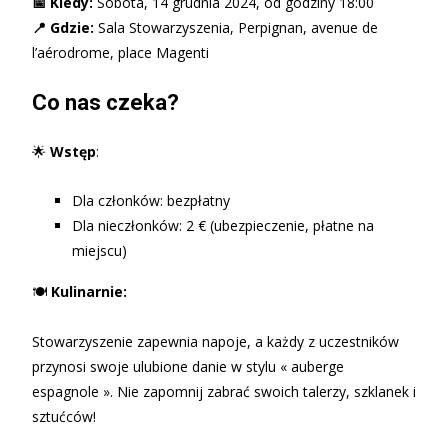
📅
Kiedy:
Sobota, 14 grudnia 2024, od godziny 18:00
📍
Gdzie:
Sala Stowarzyszenia, Perpignan, avenue de
l’aérodrome, place Magenti
Co nas czeka?
🌟
Wstęp
:
Dla członków: bezpłatny
Dla nieczłonków: 2 € (ubezpieczenie, płatne na
miejscu)
🍽️
Kulinarnie:
Stowarzyszenie zapewnia napoje, a każdy z uczestników
przynosi swoje ulubione danie w stylu « auberge
espagnole ». Nie zapomnij zabrać swoich talerzy, szklanek i
sztućców!