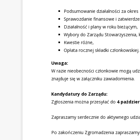
Podsumowanie działalności za okres
Sprawozdanie finansowe i zatwierdze
Działalność i plany w roku bieżącym,
Wybory do Zarządu Stowarzyszenia, k
Kwestie różne,
Opłata rocznej składki członkowskiej.
Uwaga:
W razie nieobecności członkowie mogą ud
znajduje się w załączniku zawiadomienia.
Kandydatury do Zarządu:
Zgłoszenia można przesyłać do
4 paździer
Zapraszamy serdecznie do aktywnego udzia
Po zakończeniu Zgromadzenia zapraszamy w