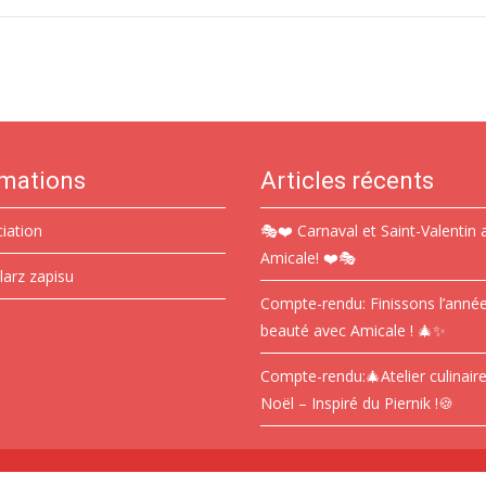
rmations
Articles récents
ciation
🎭❤️ Carnaval et Saint-Valentin 
Amicale! ❤️🎭
larz zapisu
Compte-rendu: Finissons l’anné
beauté avec Amicale ! 🎄✨
Compte-rendu:🎄Atelier culinair
Noël – Inspiré du Piernik !🍪