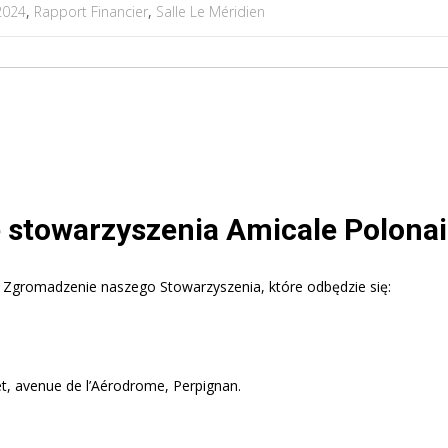
2024
,
Rapport Financier
,
Salle Le Méridien
stowarzyszenia Amicale Polonai
Zgromadzenie naszego Stowarzyszenia, które odbędzie się:
t, avenue de l’Aérodrome, Perpignan.