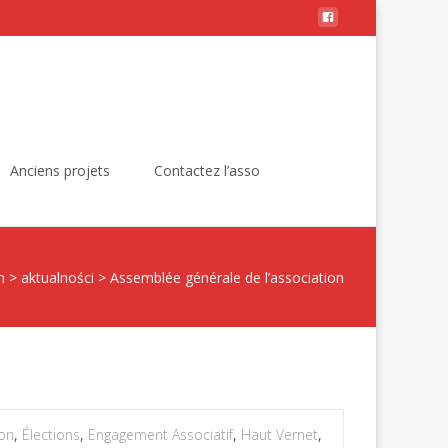
Rechercher :
Anciens projets
Contactez l’asso
n
>
aktualności
>
Assemblée générale de l’association
ion
,
Élections
,
Engagement Associatif
,
Haut Vernet
,