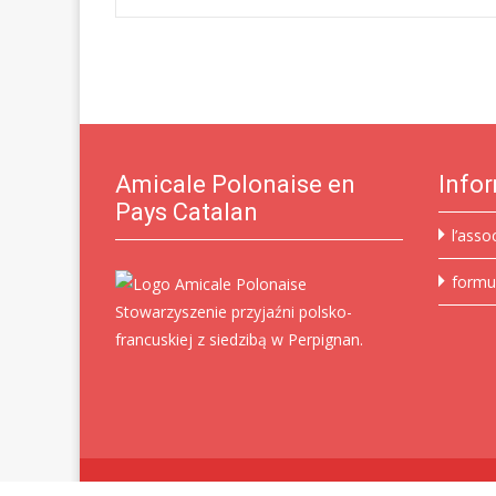
Post
navigation
Amicale Polonaise en
Info
Pays Catalan
l’asso
formu
Stowarzyszenie przyjaźni polsko-
francuskiej z siedzibą w Perpignan.