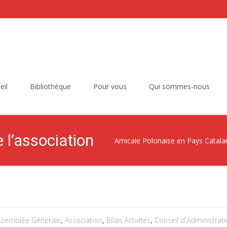
eil
Bibliothèque
Pour vous
Qui sommes-nous
 l’association
Amicale Polonaise en Pays Catala
ssemblée Générale
,
Association
,
Bilan Activités
,
Conseil d'Administrat