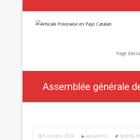
Skip
to
Page d’accu
content
Assemblée générale de
5 octobre 2024
aktualności
Aperitif
,
A