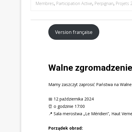
Membres
,
Participation Active
,
Perpignan
,
Projets 
Version française
Walne zgromadzenie 
Mamy zaszczyt zaprosić Państwa na Walne 
📅 12 października 2024
⏰ o godzinie 17:00
📍 Sala merostwa „Le Méridien”, Haut Verne
Porządek obrad: