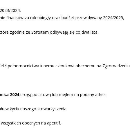
 2023/2024,
nie finansów za rok ubiegły oraz budżet przewidywany 2024/2025,
tóre zgodnie ze Statutem odbywają się co dwa lata,
zielić pełnomocnictwa innemu członkowi obecnemu na Zgromadzeniu
nika 2024
drogą pocztową lub mejlem na podany adres.
łu w życiu naszego stowarzyszenia.
szystkich obecnych na aperitif.