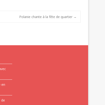
Polanie chante à la fête de quartier
→
avec
e en
e de