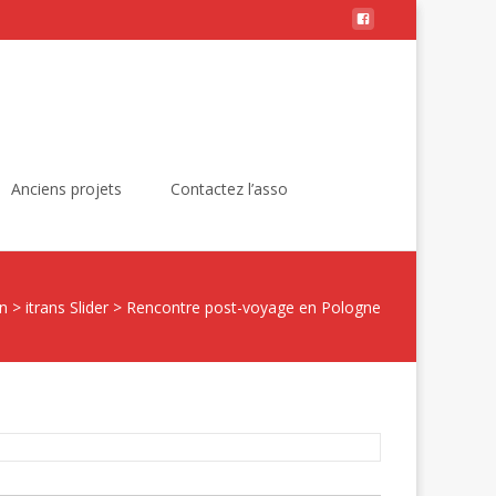
Rechercher :
Anciens projets
Contactez l’asso
an
>
itrans Slider
>
Rencontre post-voyage en Pologne