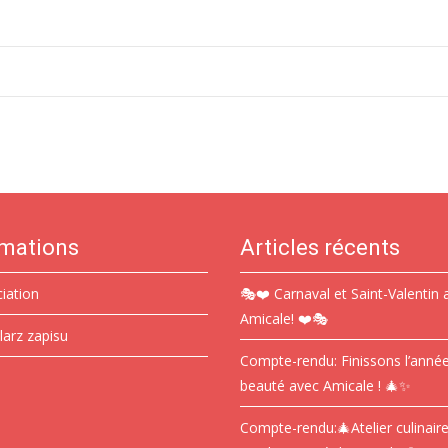
rmations
Articles récents
ciation
🎭❤️ Carnaval et Saint-Valentin 
Amicale! ❤️🎭
larz zapisu
Compte-rendu: Finissons l’anné
beauté avec Amicale ! 🎄✨
Compte-rendu:🎄Atelier culinair