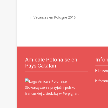
Post
←
Vacances en Pologne 2016
navigation
Amicale Polonaise en
Info
Pays Catalan
l’asso
formu
Stowarzyszenie przyjaźni polsko-
francuskiej z siedzibą w Perpignan.