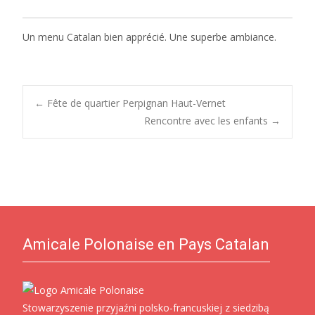
Un menu Catalan bien apprécié. Une superbe ambiance.
Post
←
Fête de quartier Perpignan Haut-Vernet
Rencontre avec les enfants
→
navigation
Amicale Polonaise en Pays Catalan
Stowarzyszenie przyjaźni polsko-francuskiej z siedzibą